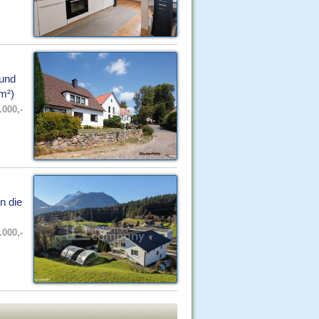
 und
m²)
.000,-
n die
.000,-