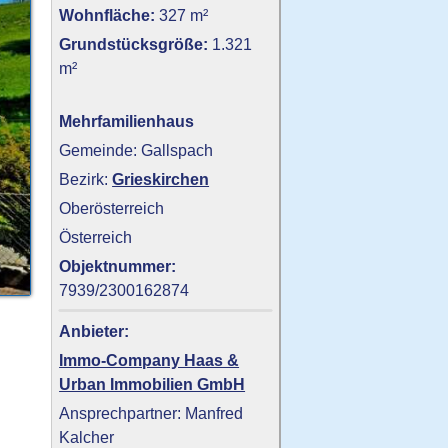
Wohnfläche:
327 m²
Grundstücksgröße:
1.321
m²
Mehrfamilienhaus
Gemeinde: Gallspach
Bezirk:
Grieskirchen
Oberösterreich
Österreich
Objektnummer:
7939/2300162874
Anbieter:
Immo-Company Haas &
Urban Immobilien GmbH
Ansprechpartner: Manfred
Kalcher