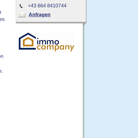
+43 664 8410744
u
Anfragen
des
on
e.