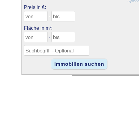
Optiona
Preis in €:
-
Fläche in m²:
-