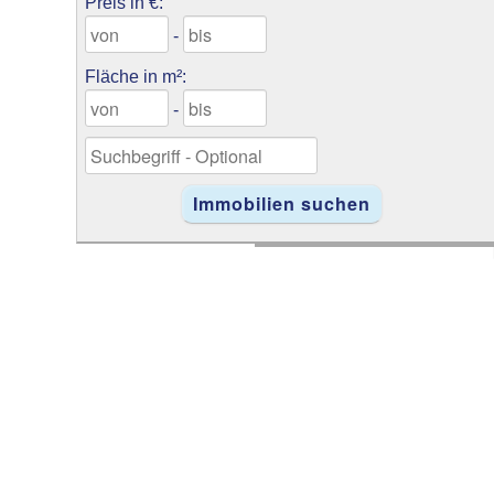
Preis in €:
-
Fläche in m²:
-