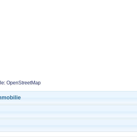
lle: OpenStreetMap
mmobilie