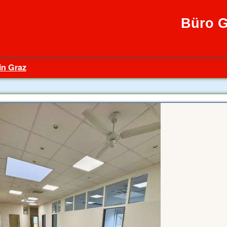
Büro G
in Graz