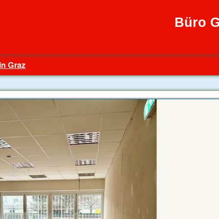
Büro G
in Graz