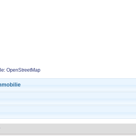
lle: OpenStreetMap
mmobilie
y