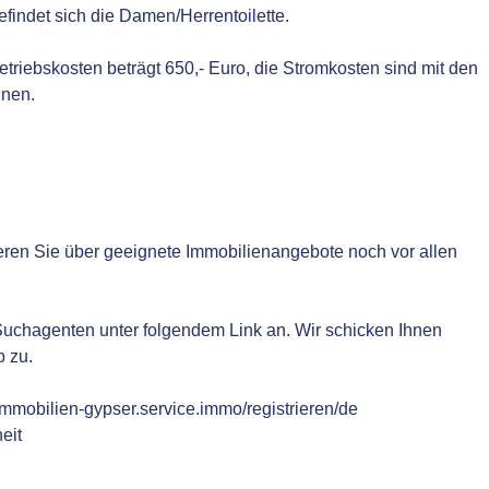
efindet sich die Damen/Herrentoilette.
Betriebskosten beträgt 650,- Euro, die Stromkosten sind mit den
chnen.
eren Sie über geeignete Immobilienangebote noch vor allen
n Suchagenten unter folgendem Link an. Wir schicken Ihnen
b zu.
immobilien-gypser.service.immo/registrieren/de
eit