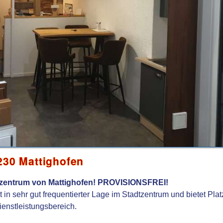
230 Mattighofen
dtzentrum von Mattighofen! PROVISIONSFREI!
t in sehr gut frequentierter Lage im Stadtzentrum und bietet Plat
ienstleistungsbereich.