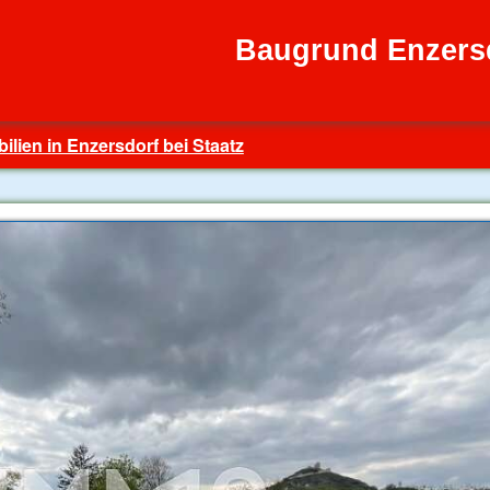
Baugrund Enzersd
ilien in Enzersdorf bei Staatz