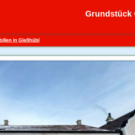
Grundstück 
ilien in Gießhübl