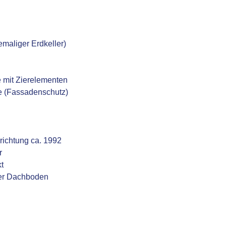
emaliger Erdkeller)
e mit Zierelementen
e (Fassadenschutz)
richtung ca. 1992
r
t
ter Dachboden