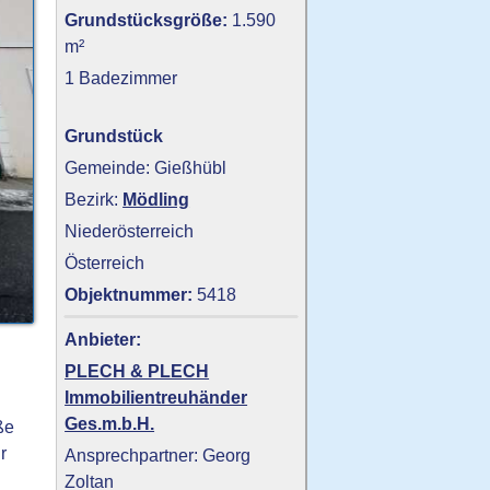
Grundstücksgröße:
1.590
m²
1 Badezimmer
Grundstück
Gemeinde: Gießhübl
Bezirk:
Mödling
Niederösterreich
Österreich
Objektnummer:
5418
Anbieter:
PLECH & PLECH
Immobilientreuhänder
Ges.m.b.H.
ße
r
Ansprechpartner: Georg
Zoltan