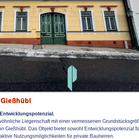
 Gießhübl
Entwicklungspotenzial.
wöhnliche Liegenschaft mit einer vermessenen Grundstücksgrö
on Gießhübl. Das Objekt bietet sowohl Entwicklungspotenzial fü
aktive Nutzungsmöglichkeiten für private Bauherren.