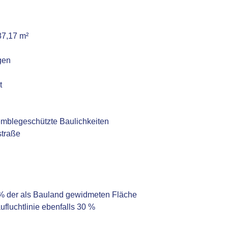
87,17 m²
gen
t
emblegeschützte Baulichkeiten
straße
 % der als Bauland gewidmeten Fläche
fluchtlinie ebenfalls 30 %