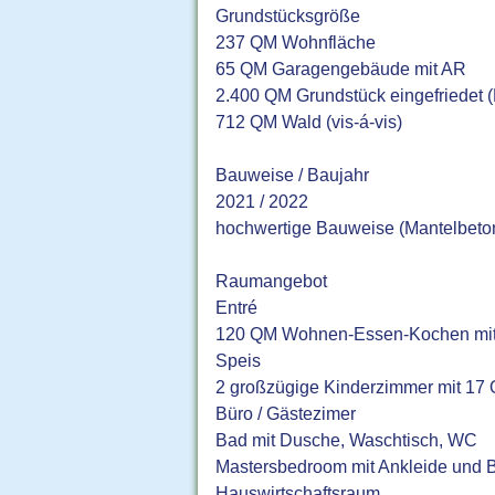
Grundstücksgröße
237 QM Wohnfläche
65 QM Garagengebäude mit AR
2.400 QM Grundstück eingefriedet (
712 QM Wald (vis-á-vis)
Bauweise / Baujahr
2021 / 2022
hochwertige Bauweise (Mantelbet
Raumangebot
Entré
120 QM Wohnen-Essen-Kochen mit
Speis
2 großzügige Kinderzimmer mit 17
Büro / Gästezimer
Bad mit Dusche, Waschtisch, WC
Mastersbedroom mit Ankleide und 
Hauswirtschaftsraum