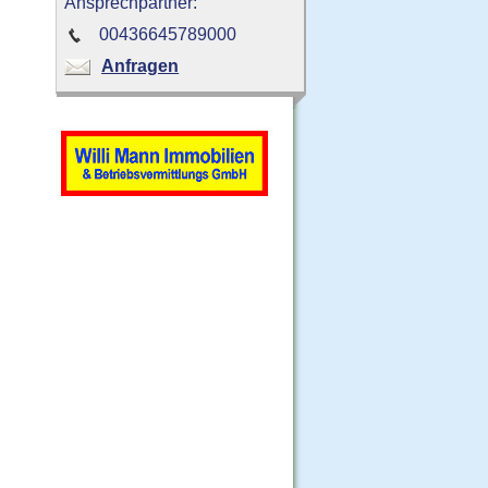
Ansprechpartner:
00436645789000
Anfragen