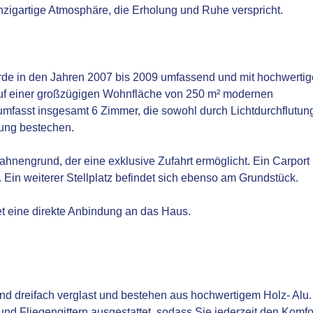
einzigartige Atmosphäre, die Erholung und Ruhe verspricht.
de in den Jahren 2007 bis 2009 umfassend und mit hochwerti
 auf einer großzügigen Wohnfläche von 250 m² modernen
mfasst insgesamt 6 Zimmer, die sowohl durch Lichtdurchflutun
tung bestechen.
nengrund, der eine exklusive Zufahrt ermöglicht. Ein Carport
. Ein weiterer Stellplatz befindet sich ebenso am Grundstück.
tet eine direkte Anbindung an das Haus.
ind dreifach verglast und bestehen aus hochwertigem Holz- Alu.
 und Fliegengittern ausgestattet, sodass Sie jederzeit den Komfo