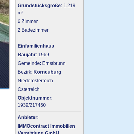
Grundstücksgröße:
1.219
m²
6 Zimmer
2 Badezimmer
Einfamilienhaus
Baujahr:
1969
Gemeinde: Ernstbrunn
Bezirk:
Korneuburg
Niederösterreich
Österreich
Objektnummer:
1939/217460
Anbieter:
IMMOcontract Immobilien
Vermittlung GmbH