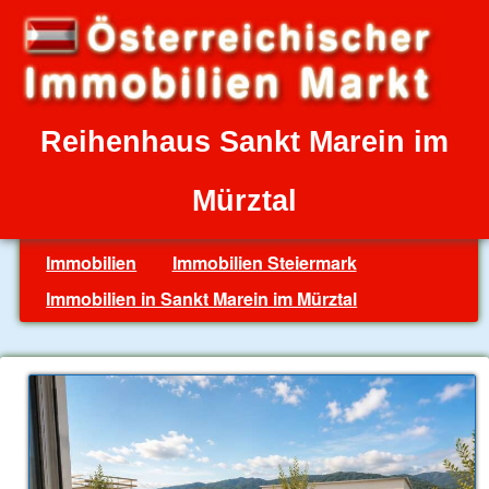
Reihenhaus Sankt Marein im
Mürztal
Immobilien
Immobilien Steiermark
Immobilien in Sankt Marein im Mürztal