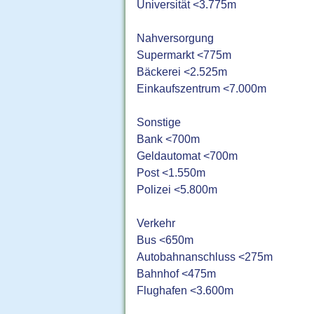
Universität <3.775m
Nahversorgung
Supermarkt <775m
Bäckerei <2.525m
Einkaufszentrum <7.000m
Sonstige
Bank <700m
Geldautomat <700m
Post <1.550m
Polizei <5.800m
Verkehr
Bus <650m
Autobahnanschluss <275m
Bahnhof <475m
Flughafen <3.600m