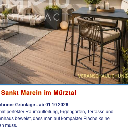
 Sankt Marein im Mürztal
höner Grünlage - ab 01.10.2026.
t perfekter Raumaufteilung, Eigengarten, Terrasse und
enhaus beweist, dass man auf kompakter Fläche keine
en muss.