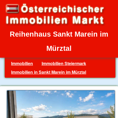
Reihenhaus Sankt Marein im
Mürztal
Immobilien
Immobilien Steiermark
Immobilien in Sankt Marein im Mürztal