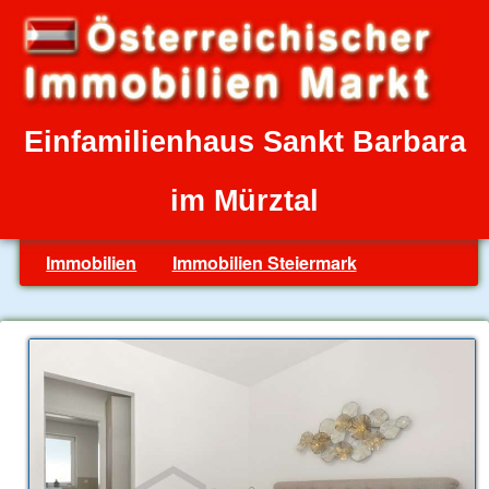
Einfamilienhaus Sankt Barbara
im Mürztal
Immobilien
Immobilien Steiermark