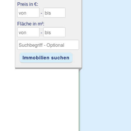
Preis in €:
-
Fläche in m²:
-