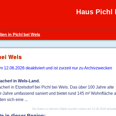
Haus Pichl 
ien in Pichl bei Wels
bei Wels
12.06.2026 deaktiviert und ist zurzeit nur zu Archivzwecken
Sacherl in Wels-Land.
cherl in Etzelsdorf bei Pichl bei Wels. Das über 100 Jahre alte
Jahre umfassend saniert und bietet rund 145 m² Wohnfläche a
n sich eine ...
Die Daten zu diesem Objekt wurden zuletzt am 12.06.2026 aktualisi
e in dieser Region: