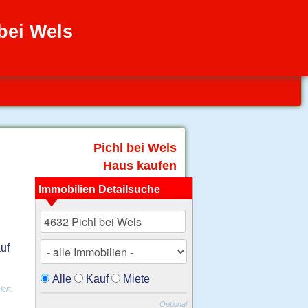
bei Wels
Pichl bei Wels
Haus kaufen
Immobilien Detailsuche
uf
Alle
Kauf
Miete
ert.
Optional