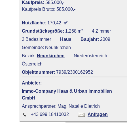
Kaufpreis:
585.000,-
Kaufpreis Brutto: 585.000,-
Nutzfläche:
170,42 m²
Grundstücksgröße:
1.268 m²
4 Zimmer
2 Badezimmer
Haus
Baujahr:
2009
Gemeinde: Neunkirchen
Bezirk:
Neunkirchen
Niederösterreich
Österreich
Objektnummer:
7939/2300162952
Anbieter:
Immo-Company Haas & Urban Immobilien
GmbH
Ansprechpartner: Mag. Natalie Dietrich
+43 699 18410032
Anfragen