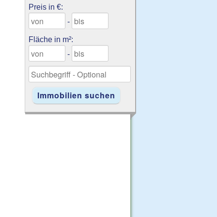
Preis in €:
-
Fläche in m²:
-