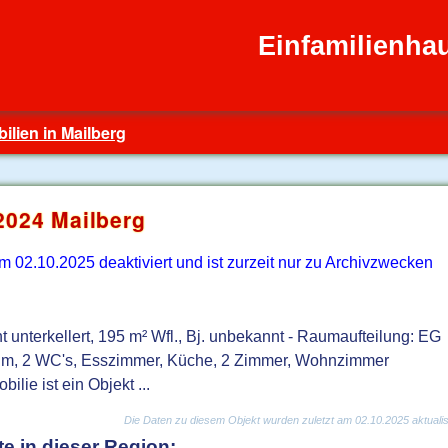
Einfamilienha
ilien in Mailberg
2024 Mailberg
02.10.2025 deaktiviert und ist zurzeit nur zu Archivzwecken
t unterkellert, 195 m² Wfl., Bj. unbekannt - Raumaufteilung: EG
um, 2 WC's, Esszimmer, Küche, 2 Zimmer, Wohnzimmer
lie ist ein Objekt ...
Die Daten zu diesem Objekt wurden zuletzt am 02.10.2025 aktualisi
e in dieser Region: