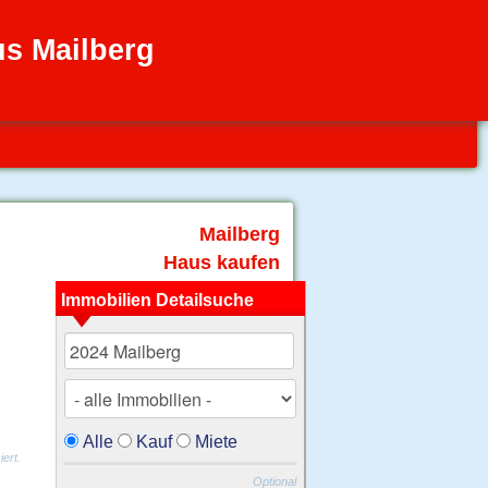
us Mailberg
Mailberg
Haus kaufen
Immobilien Detailsuche
Alle
Kauf
Miete
ert.
Optional