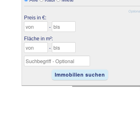
Optiona
Preis in €:
-
Fläche in m²:
-