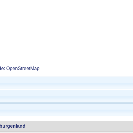
lle: OpenStreetMap
dburgenland