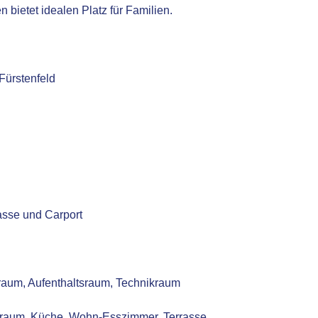
 bietet idealen Platz für Familien.
Fürstenfeld
asse und Carport
raum, Aufenthaltsraum, Technikraum
lraum, Küche, Wohn-Esszimmer, Terrasse