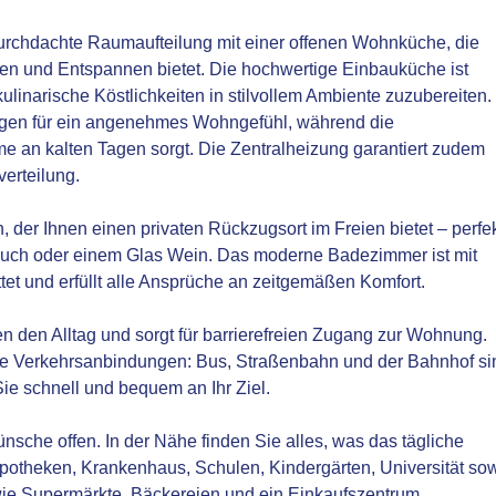
urchdachte Raumaufteilung mit einer offenen Wohnküche, die
en und Entspannen bietet. Die hochwertige Einbauküche ist
 kulinarische Köstlichkeiten in stilvollem Ambiente zuzubereiten.
rgen für ein angenehmes Wohngefühl, während die
 an kalten Tagen sorgt. Die Zentralheizung garantiert zudem
erteilung.
n, der Ihnen einen privaten Rückzugsort im Freien bietet – perfe
Buch oder einem Glas Wein. Das moderne Badezimmer ist mit
tet und erfüllt alle Ansprüche an zeitgemäßen Komfort.
n den Alltag und sorgt für barrierefreien Zugang zur Wohnung.
te Verkehrsanbindungen: Bus, Straßenbahn und der Bahnhof si
ie schnell und bequem an Ihr Ziel.
ünsche offen. In der Nähe finden Sie alles, was das tägliche
potheken, Krankenhaus, Schulen, Kindergärten, Universität so
wie Supermärkte, Bäckereien und ein Einkaufszentrum.