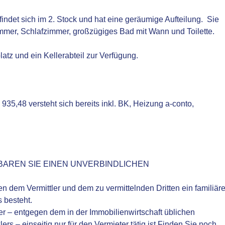
ndet sich im 2. Stock und hat eine geräumige Aufteilung. Sie
er, Schlafzimmer, großzügiges Bad mit Wann und Toilette.
latz und ein Kellerabteil zur Verfügung.
935,48 versteht sich bereits inkl. BK, Heizung a-conto,
BAREN SIE EINEN UNVERBINDLICHEN
n dem Vermittler und dem zu vermittelnden Dritten ein familiär
s besteht.
er – entgegen dem in der Immobilienwirtschaft üblichen
 – einseitig nur für den Vermieter tätig ist.Finden Sie noch