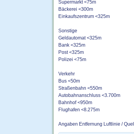
Supermarkt <75m
Bäckerei <300m
Einkaufszentrum <325m
Sonstige
Geldautomat <325m
Bank <325m
Post <325m
Polizei <75m
Verkehr
Bus <50m
Straßenbahn <550m
Autobahnanschluss <3.700m
Bahnhof <950m
Flughafen <8.275m
Angaben Entfernung Luftlinie / Que