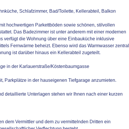
he, Schlafzimmer, Bad/Toilette, Kellerabteil, Balkon
 hochwertigen Parkettböden sowie schönen, stilvollen
tattet. Das Badezimmer ist unter anderem mit einer modernen
us verfügt die Wohnung über eine Einbauküche inklusive
ittels Fernwärme beheizt. Ebenso wird das Warmwasser zentra
ung ist darüber hinaus ein Kellerabteil zugeteilt.
ge in der Karlauerstraße/Köstenbaumgasse
t, Parkplätze in der hauseigenen Tiefgarage anzumieten.
d detaillierte Unterlagen stehen wir Ihnen nach einer kurzen
en dem Vermittler und dem zu vermittelnden Dritten ein
gesellschaftlicher Verflechtung besteht.