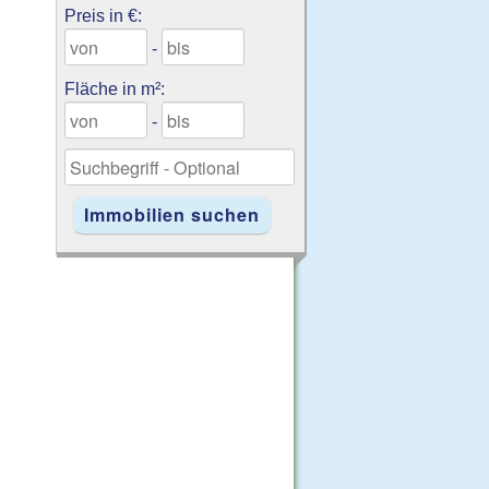
Preis in €:
-
Fläche in m²:
-