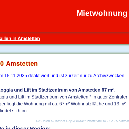
Mietwohnung 
ilien in Amstetten
0 Amstetten
18.11.2025 deaktiviert und ist zurzeit nur zu Archivzwecken
oggia und Lift im Stadtzentrum von Amstetten 67 m².
ia und Lift im Stadtzentrum von Amstetten * in guter Zentraler
r liegt die Wohnung mit ca. 67m² Wohnnutzfläche und 13 m²
indet sich im ...
Die Daten zu diesem Objekt wurden zuletzt am 18.11.2025 aktualisi
e in dieser Region: