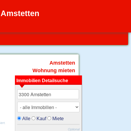
Amstetten
Amstetten
Wohnung mieten
Immobilien Detailsuche
Alle
Kauf
Miete
ert.
Optional