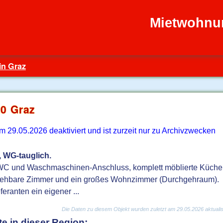
Mietwohnu
in Graz
0 Graz
29.05.2026 deaktiviert und ist zurzeit nur zu Archivzwecken
WG-tauglich.
WC und Waschmaschinen-Anschluss, komplett möblierte Küche
t begehbare Zimmer und ein großes Wohnzimmer (Durchgehraum).
eranten ein eigener ...
Die Daten zu diesem Objekt wurden zuletzt am 29.05.2026 aktualisi
e in dieser Region: