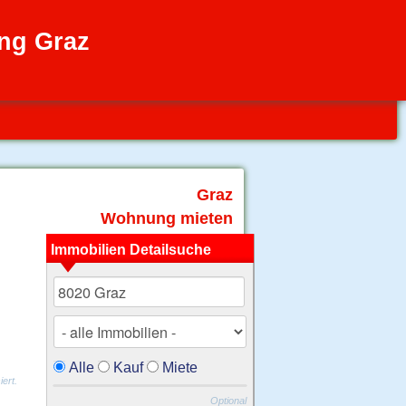
ng Graz
Graz
Wohnung mieten
Immobilien Detailsuche
Alle
Kauf
Miete
ert.
Optional