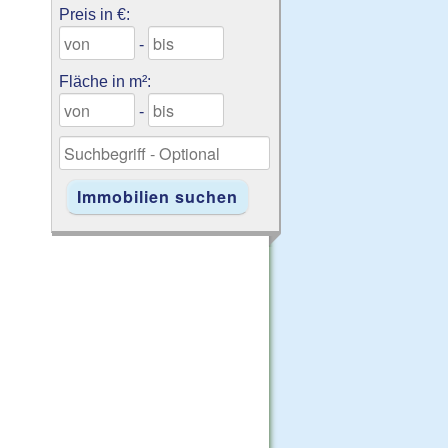
Preis in €:
-
Fläche in m²:
-