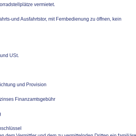
radstellplätze vermietet.
ahrts-und Ausfahrtstor, mit Fernbedienung zu öffnen, kein
 und USt.
ichtung und Provision
tzinses Finanzamtsgebühr
g
nschlüssel
n dem Vermittler und dem zu vermittelnden Dritten ein familiär