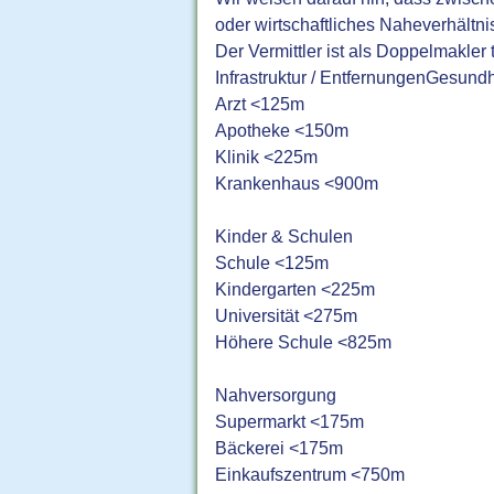
oder wirtschaftliches Naheverhältni
Der Vermittler ist als Doppelmakler t
Infrastruktur / EntfernungenGesundh
Arzt <125m
Apotheke <150m
Klinik <225m
Krankenhaus <900m
Kinder & Schulen
Schule <125m
Kindergarten <225m
Universität <275m
Höhere Schule <825m
Nahversorgung
Supermarkt <175m
Bäckerei <175m
Einkaufszentrum <750m