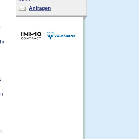
Anfragen
n
ahn
b
en
-
m