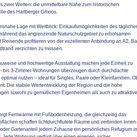
s zwei Welten: die unmittelbare Nähe zum historischen
ille des Hartberger Gmoos.
snahe Lage mit Weitblick: Einkaufsmöglichkeiten des tägliche
 während das angrenzende Naturschutzgebiet zu erholsamen
 Reisende profitieren von der exzellenten Anbindung an A2, B
dtrand verzichten zu müssen.
Bauweise und hochwertige Ausstattung machen jede Einheit zu
1- bis 3-Zimmer-Wohnungen überzeugen durch durchdachte
optimal nutzen – ideal für Singles, Paare oder Kleinfamilien. O
nt: Die stabile Wertentwicklung der Region und die hohe
en sowohl zu gemütlichen Eigenheimen als auch zu attraktiv
gt Fernwärme mit Fußbodenheizung, die gleichzeitig das
sflächen schaffen lichtdurchflutete Räume und verbinden Innen
oder Gartenanteil jedem Zuhause ein persönliches Refugium i
: Jede Wohnung verfügt über einen eigenen, sicher