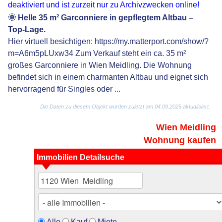
deaktiviert und ist zurzeit nur zu Archivzwecken online!
🌞 Helle 35 m² Garconniere in gepflegtem Altbau –
Top-Lage.
Hier virtuell besichtigen: https://my.matterport.com/show/?
m=A6m5pLUxw34 Zum Verkauf steht ein ca. 35 m²
großes Garconniere in Wien Meidling. Die Wohnung
befindet sich in einem charmanten Altbau und eignet sich
hervorragend für Singles oder ...
Die Daten zu diesem Objekt wurden zuletzt am 04.09.2025 aktualisiert.
Wien Meidling
Wohnung kaufen
Immobilien Detailsuche
Alle
Kauf
Miete