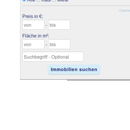
Optiona
Preis in €:
-
Fläche in m²:
-