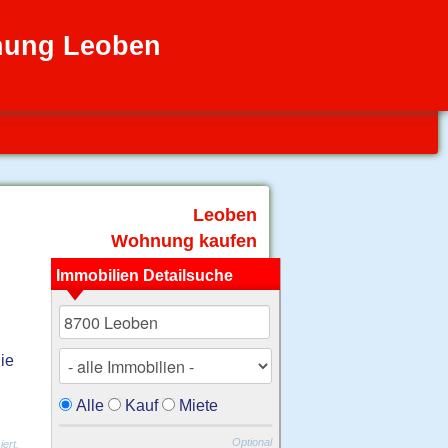
nung Leoben
Leoben
Wohnung kaufen
Immobilien Detailsuche
k
ie
Alle
Kauf
Miete
Optional
ert.