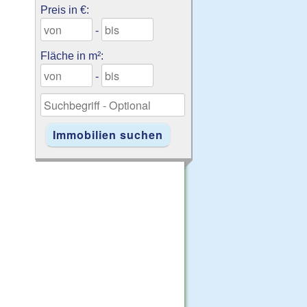
Preis in €:
-
Fläche in m²:
-