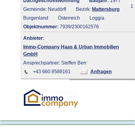
Dachgeschosswohnung
Baujahr:
1977
1
Gemeinde: Neudörfl
Bezirk:
Mattersburg
Burgenland
Österreich
Loggia
Objektnummer:
7939/2300162576
Anbieter:
Immo-Company Haas & Urban Immobilien
GmbH
Ansprechpartner: Steffen Berr
+43 660 8588161
Anfragen