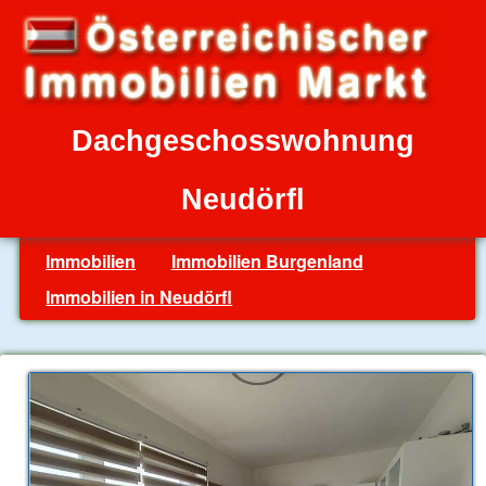
Dachgeschosswohnung
Neudörfl
Immobilien
Immobilien Burgenland
Immobilien in Neudörfl