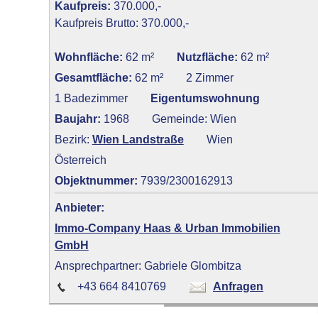
Kaufpreis:
370.000,-
Kaufpreis Brutto: 370.000,-
Wohnfläche:
62 m²
Nutzfläche:
62 m²
Gesamtfläche:
62 m²
2 Zimmer
1 Badezimmer
Eigentumswohnung
Baujahr:
1968
Gemeinde: Wien
Bezirk:
Wien Landstraße
Wien
Österreich
Objektnummer:
7939/2300162913
Anbieter:
Immo-Company Haas & Urban Immobilien
GmbH
Ansprechpartner: Gabriele Glombitza
+43 664 8410769
Anfragen