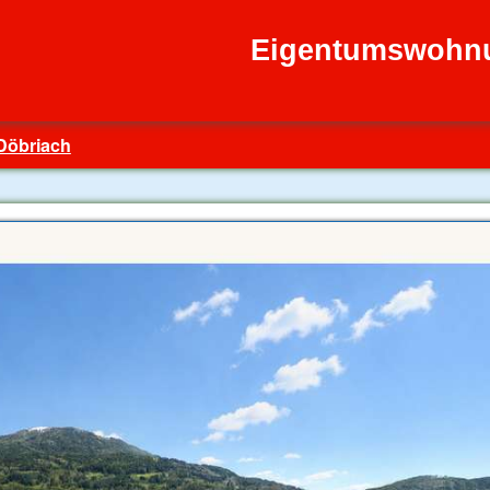
Eigentumswohnu
 Döbriach