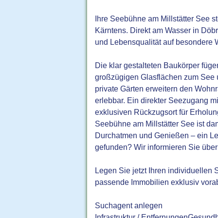
Ihre Seebühne am Millstätter See s
Kärntens. Direkt am Wasser in Döbr
und Lebensqualität auf besondere 
Die klar gestalteten Baukörper füg
großzügigen Glasflächen zum See u
private Gärten erweitern den Woh
erlebbar. Ein direkter Seezugang m
exklusiven Rückzugsort für Erholu
Seebühne am Millstätter See ist da
Durchatmen und Genießen – ein Leb
gefunden? Wir informieren Sie übe
Legen Sie jetzt Ihren individuelle
passende Immobilien exklusiv vora
Suchagent anlegen
Infrastruktur / EntfernungenGesundh