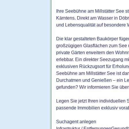
Ihre Seebühne am Millstätter See s
Kärntens. Direkt am Wasser in Döbr
und Lebensqualität auf besondere 
Die klar gestalteten Baukörper füg
großzügigen Glasflächen zum See u
private Gärten erweitern den Woh
erlebbar. Ein direkter Seezugang m
exklusiven Rückzugsort für Erholu
Seebühne am Millstätter See ist da
Durchatmen und Genießen – ein Leb
gefunden? Wir informieren Sie übe
Legen Sie jetzt Ihren individuelle
passende Immobilien exklusiv vora
Suchagent anlegen
Infrastruktur / EntfernungenGesundh