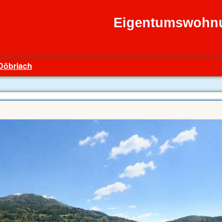
Eigentumswohnu
 Döbriach