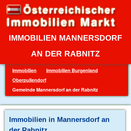
IMMOBILIEN MANNERSDORF
AN DER RABNITZ
Immobilien
Immobilien Burgenland
Oberpullendorf
Gemeinde Mannersdorf an der Rabnitz
Immobilien in Mannersdorf an
der Rabnitz