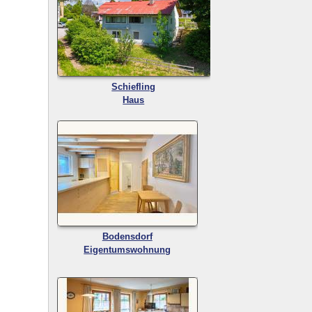
Schiefling
Haus
Bodensdorf
Eigentumswohnung