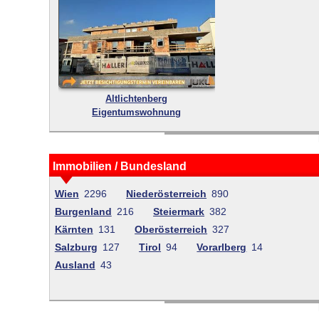
Altlichtenberg
Eigentumswohnung
Immobilien / Bundesland
Wien
2296
Niederösterreich
890
Burgenland
216
Steiermark
382
Kärnten
131
Oberösterreich
327
Salzburg
127
Tirol
94
Vorarlberg
14
Ausland
43