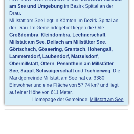
am See und Umgebung
im Bezirk Spittal an der
Drau.
Millstatt am See liegt in Kärnten im Bezirk Spittal an
der Drau. Im Gemeindegebiet liegen die Orte
Großdombra
,
Kleindombra
,
Lechnerschaft
,
Millstatt am See
,
Dellach am Millstätter See
,
Görtschach
,
Gössering
,
Grantsch
,
Hohengaß
,
Lammersdorf
,
Laubendorf
,
Matzelsdorf
,
Obermillstatt
,
Öttern
,
Pesenthein am Millstätter
See
,
Sappl
,
Schwaigerschaft
und
Tschierweg
. Die
Marktgemeinde Millstatt am See hat ca. 3380
Einwohner und eine Fläche von 57.74 km² und liegt
auf einer Höhe von 611 Meter.
Homepage der Gemeinde:
Millstatt am See