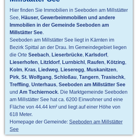
Hier finden Sie Immobilien in Seeboden am Millstätter
See,
Häuser, Gewerbeimmobilien und andere
Immobilien in der Gemeinde Seeboden am
Millstätter See
.
Seeboden am Millstätter See liegt in Kärnten im
Bezirk Spittal an der Drau. Im Gemeindegebiet liegen
die Orte
Seebach
,
Lieserbrücke
,
Karlsdorf
,
Lieserhofen
,
Litzldorf
,
Lurnbichl
,
Raufen
,
Kötzing
,
Kolm
,
Kras
,
Liedweg
,
Lieseregg
,
Muskanitzen
,
Pirk
,
St. Wolfgang
,
Schloßau
,
Tangern
,
Trasischk
,
Treffling
,
Unterhaus
,
Seeboden am Millstätter See
und
Am Tschiernock
. Die Marktgemeinde Seeboden
am Millstätter See hat ca. 6200 Einwohner und eine
Fläche von 44.44 km² und liegt auf einer Höhe von
618 Meter.
Homepage der Gemeinde:
Seeboden am Millstätter
See