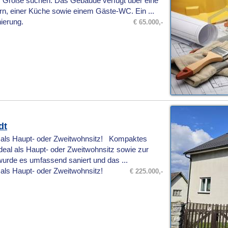
r Größe suchen. Das Gebäude verfügt über eine
rn, einer Küche sowie einem Gäste‑WC. Ein ...
nierung.
€ 65.000,-
dt
l als Haupt- oder Zweitwohnsitz! Kompaktes
deal als Haupt- oder Zweitwohnsitz sowie zur
wurde es umfassend saniert und das ...
 als Haupt- oder Zweitwohnsitz!
€ 225.000,-