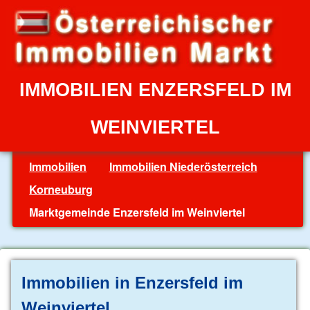
IMMOBILIEN ENZERSFELD IM
WEINVIERTEL
Immobilien
Immobilien Niederösterreich
Korneuburg
Marktgemeinde Enzersfeld im Weinviertel
Immobilien in Enzersfeld im
Weinviertel