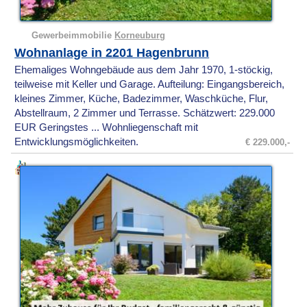
Gewerbeimmobilie
Korneuburg
Wohnanlage in 2201 Hagenbrunn
Ehemaliges Wohngebäude aus dem Jahr 1970, 1-stöckig,
teilweise mit Keller und Garage. Aufteilung: Eingangsbereich,
kleines Zimmer, Küche, Badezimmer, Waschküche, Flur,
Abstellraum, 2 Zimmer und Terrasse. Schätzwert: 229.000
EUR Geringstes ... Wohnliegenschaft mit
Entwicklungsmöglichkeiten.
€ 229.000,-