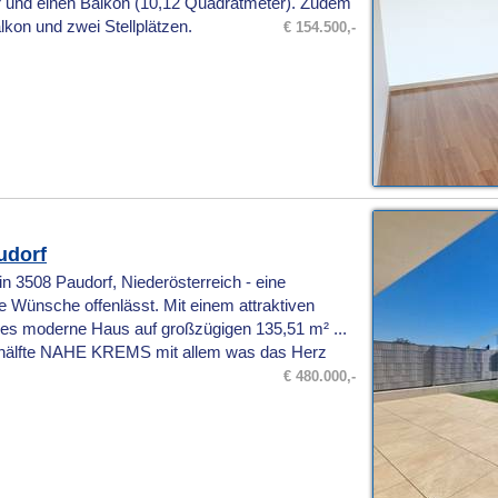
 und einen Balkon (10,12 Quadratmeter). Zudem
lkon und zwei Stellplätzen.
€ 154.500,-
udorf
 3508 Paudorf, Niederösterreich - eine
e Wünsche offenlässt. Mit einem attraktiven
eses moderne Haus auf großzügigen 135,51 m² ...
hälfte NAHE KREMS mit allem was das Herz
€ 480.000,-