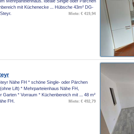
 im Mehrparteienhaus. Ideale Single oder Pärchen
hnbereich mit Küchenecke ... Hübsche 43m² DG-
Steyr.
Miete: € 419,94
teyr
eyr Nähe FH * schöne Single- oder Pärchen
ohne Lift) * Mehrparteienhaus Nähe FH,
r Garten * Vorraum * Küchenbereich mit ... 48 m²
ähe FH.
Miete: € 492,79