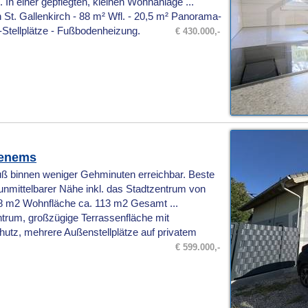
In einer gepflegten, kleinen Wohnanlage ...
St. Gallenkirch - 88 m² Wfl. - 20,5 m² Panorama-
-Stellplätze - Fußbodenheizung.
€ 430.000,-
henems
ß binnen weniger Gehminuten erreichbar. Beste
n unmittelbarer Nähe inkl. das Stadtzentrum von
 m2 Wohnfläche ca. 113 m2 Gesamt ...
rum, großzügige Terrassenfläche mit
hutz, mehrere Außenstellplätze auf privatem
€ 599.000,-