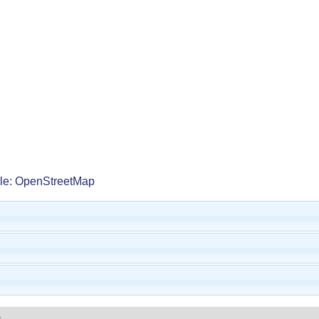
lle: OpenStreetMap
y