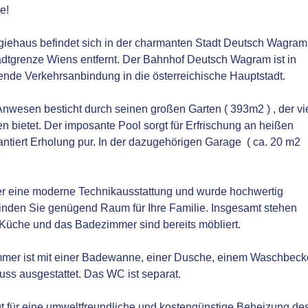
e!
iehaus befindet sich in der charmanten Stadt Deutsch Wagram
dtgrenze Wiens entfernt. Der Bahnhof Deutsch Wagram ist in
ende Verkehrsanbindung in die österreichische Hauptstadt.
wesen besticht durch seinen großen Garten ( 393m2 ) , der vi
bietet. Der imposante Pool sorgt für Erfrischung an heißen
tiert Erholung pur. In der dazugehörigen Garage ( ca. 20 m2
r eine moderne Technikausstattung und wurde hochwertig
finden Sie genügend Raum für Ihre Familie. Insgesamt stehen
 Küche und das Badezimmer sind bereits möbliert.
er ist mit einer Badewanne, einer Dusche, einem Waschbec
s ausgestattet. Das WC ist separat.
 für eine umweltfreundliche und kostengünstige Beheizung de