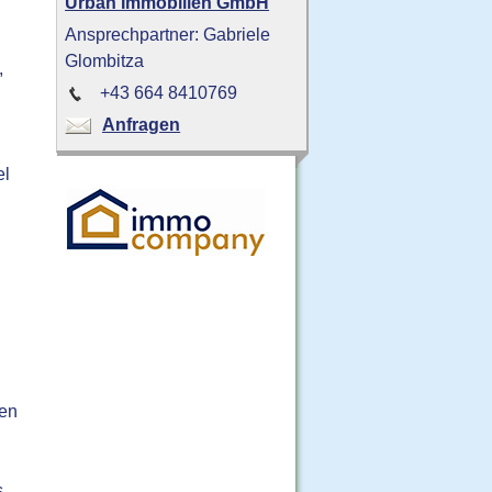
Urban Immobilien GmbH
Ansprechpartner: Gabriele
Glombitza
,
+43 664 8410769
Anfragen
el
ken
s