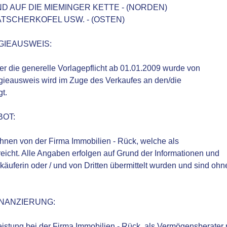
D AUF DIE MIEMINGER KETTE - (NORDEN)
PATSCHERKOFEL USW. - (OSTEN)
GIEAUSWEIS:
 die generelle Vorlagepflicht ab 01.01.2009 wurde von
rgieausweis wird im Zuge des Verkaufes an den/die
t.
BOT:
Ihnen von der Firma Immobilien - Rück, welche als
rreicht. Alle Angaben erfolgen auf Grund der Informationen und
äuferin oder / und von Dritten übermittelt wurden und sind ohn
FINANZIERUNG:
eistung bei der Firma Immobilien - Rück, als Vermögensberater 