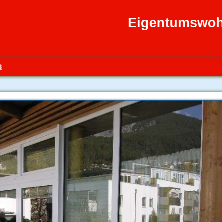
Eigentumswoh
s