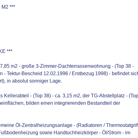
 M2 ***
E ***
87,85 m2 - große 3-Zimmer-Dachterrassenwohnung - (Top 38 -
 - Tektur-Bescheid 12.02.1996 / Erstbezug 1998) - befindet sic
t), in absolut sonniger Lage.
 Kellerabteil - (Top 38) - ca. 3,15 m2, der TG-Abstellplatz - (To
meinflächen, bilden einen integrierenden Bestandteil der
emeine Öl-Zentralheizungsanlage - (Radiatoren / Thermostatgriff
Fußbodenheizung sowie Handtuchheizkörper - Öl/Strom - im