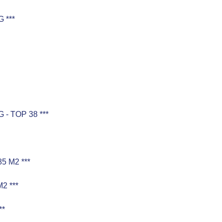
***
 TOP 38 ***
5 M2 ***
2 ***
**