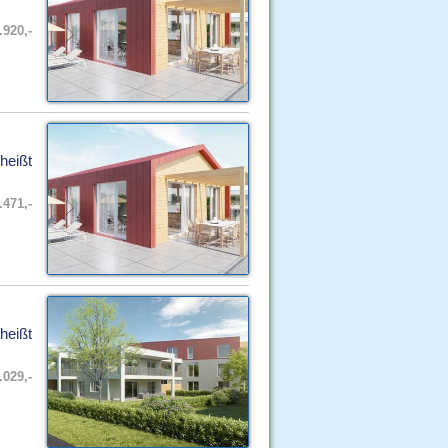
.920,-
heißt
.471,-
heißt
.029,-