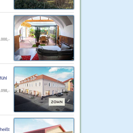
.000,-
fühl
.098,-
heißt