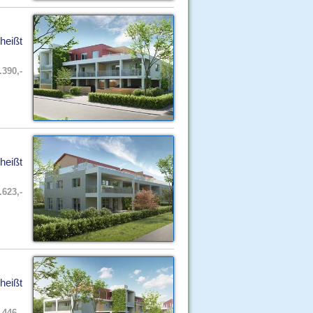
heißt
.390,-
heißt
.623,-
heißt
.446,-