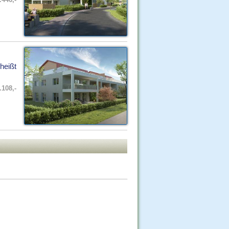
heißt
.108,-