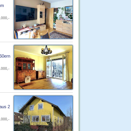
aum
.000,-
960ern
.000,-
aus 2
.000,-