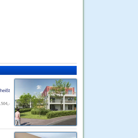
heißt
.504,-