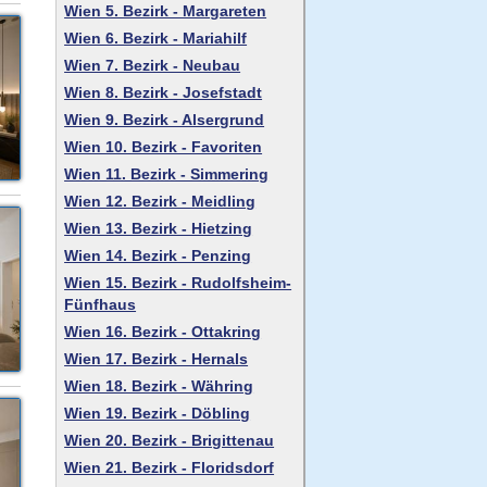
Wien 5. Bezirk - Margareten
Wien 6. Bezirk - Mariahilf
Wien 7. Bezirk - Neubau
Wien 8. Bezirk - Josefstadt
Wien 9. Bezirk - Alsergrund
Wien 10. Bezirk - Favoriten
Wien 11. Bezirk - Simmering
Wien 12. Bezirk - Meidling
Wien 13. Bezirk - Hietzing
Wien 14. Bezirk - Penzing
Wien 15. Bezirk - Rudolfsheim-
Fünfhaus
Wien 16. Bezirk - Ottakring
Wien 17. Bezirk - Hernals
Wien 18. Bezirk - Währing
Wien 19. Bezirk - Döbling
Wien 20. Bezirk - Brigittenau
Wien 21. Bezirk - Floridsdorf