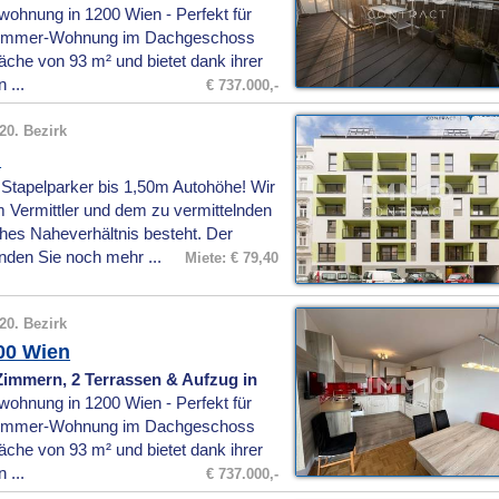
hnung in 1200 Wien - Perfekt für
3-Zimmer-Wohnung im Dachgeschoss
äche von 93 m² und bietet dank ihrer
 ...
€ 737.000,-
20. Bezirk
n
Stapelparker bis 1,50m Autohöhe! Wir
 Vermittler und dem zu vermittelnden
iches Naheverhältnis besteht. Der
inden Sie noch mehr ...
Miete: € 79,40
20. Bezirk
00 Wien
mmern, 2 Terrassen & Aufzug in
hnung in 1200 Wien - Perfekt für
3-Zimmer-Wohnung im Dachgeschoss
äche von 93 m² und bietet dank ihrer
 ...
€ 737.000,-