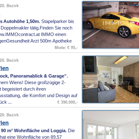
20. Bezirk
n
is Autohöhe 1,50m.
Stapelparker bis
s Doppelmakler tätig.Finden Sie noch
 www.IMMOcontract.at IMMO einen
ungenGesundheit Arzt 500m Apotheke
Miete: € 95,-
20. Bezirk
ien
Stock, Panoramablick & Garage“.
ern Wiens! Diese großzügige 2-
 begeistert durch ihren
usstattung, die Komfort und Design auf
ck ...
€ 390.000,-
20. Bezirk
ien
. 90 m² Wohnfläche und Loggia.
Die
at eine Wohnfläche von 89,57