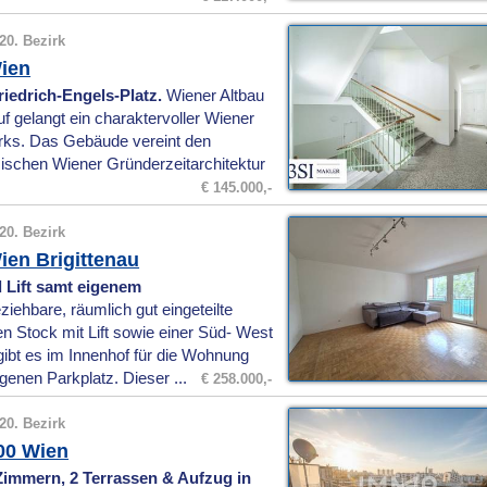
20. Bezirk
ien
iedrich-Engels-Platz.
Wiener Altbau
 gelangt ein charaktervoller Wiener
zirks. Das Gebäude vereint den
schen Wiener Gründerzeitarchitektur
€ 145.000,-
20. Bezirk
en Brigittenau
Lift samt eigenem
iehbare, räumlich gut eingeteilte
n Stock mit Lift sowie einer Süd- West
gibt es im Innenhof für die Wohnung
enen Parkplatz. Dieser ...
€ 258.000,-
20. Bezirk
00 Wien
mmern, 2 Terrassen & Aufzug in