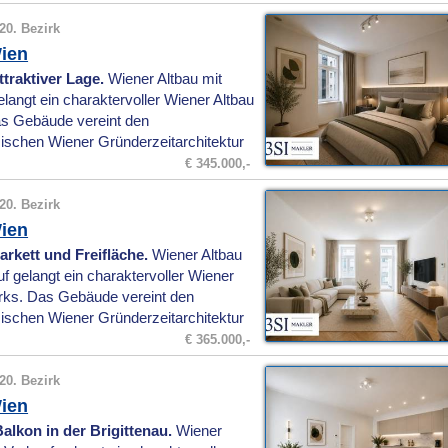
20. Bezirk
ien
raktiver Lage.
Wiener Altbau mit
angt ein charaktervoller Wiener Altbau
Das Gebäude vereint den
schen Wiener Gründerzeitarchitektur
€ 345.000,-
20. Bezirk
ien
rkett und Freifläche.
Wiener Altbau
 gelangt ein charaktervoller Wiener
zirks. Das Gebäude vereint den
schen Wiener Gründerzeitarchitektur
€ 365.000,-
20. Bezirk
ien
alkon in der Brigittenau.
Wiener